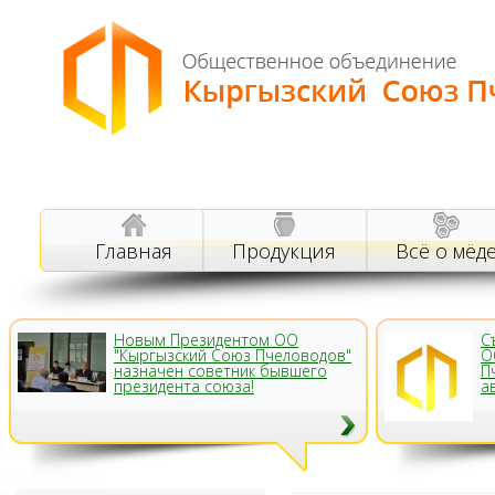
Главная
Продукция
Всё о мёд
Новым Президентом ОО
С
"Кыргызский Союз Пчеловодов"
О
назначен советник бывшего
П
президента союза!
а