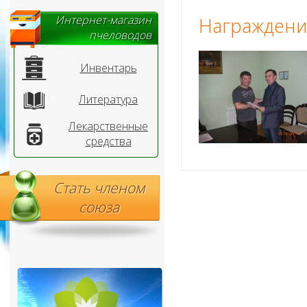
Интернет-магазин
Награжден
пчеловодов
Инвентарь
Литература
Лекарственные
средства
Стать членом
союза