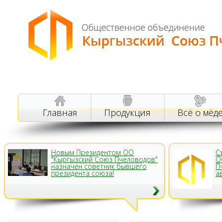
Главная
Продукция
Всё о мёд
Новым Президентом ОО
С
"Кыргызский Союз Пчеловодов"
О
назначен советник бывшего
П
президента союза!
а