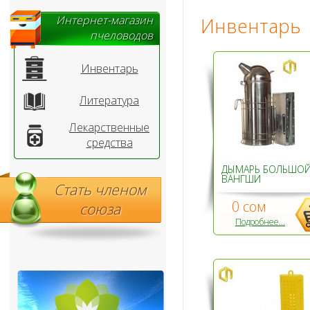
Интернет-магазин
Инвентарь
пчеловодов
Инвентарь
Литература
Лекарственные
средства
ДЫМАРЬ БОЛЬШО
ВАНГШИ
Стать членом
0 сом
союза
Подробнее...