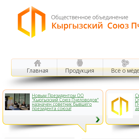
Главная
Продукция
Всё о мёд
Новым Президентом ОО
С
"Кыргызский Союз Пчеловодов"
О
назначен советник бывшего
П
президента союза!
а