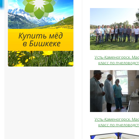
Усть-Каменогорск. Мас
класс по пчеловодст
Усть-Каменогорск. Мас
класс по пчеловодст