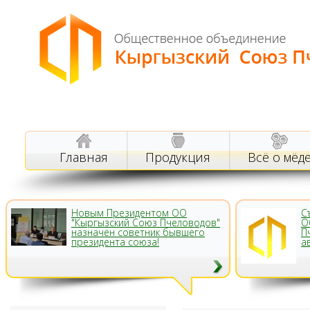
Главная
Продукция
Всё о мёд
Новым Президентом ОО
С
"Кыргызский Союз Пчеловодов"
О
назначен советник бывшего
П
президента союза!
а