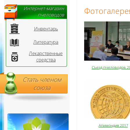
Интернет-магазин
Фотогалере
пчеловодов
Инвентарь
Литература
Лекарственные
средства
Съезд пчеловодов 2
Стать членом
союза
Апимондия 2017