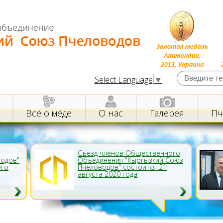
Select Language
▼
Всё о мёде
О нас
Галерея
Пч
Съезд членов Общественного
водов"
Объединения "Кыргызкий Союз
его
Пчеловодов" состоится 21
августа 2020 года