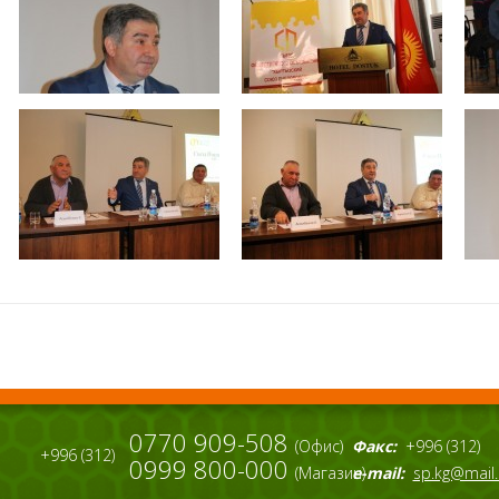
0770 909-508
(Офис)
Факс:
+996 (312)
+996 (312)
0999 800-000
(Магазин)
e-mail:
sp.kg@mail.