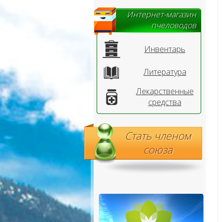
Интернет-магазин
пчеловодов
Инвентарь
Литература
Лекарственные
средства
Стать членом
союза