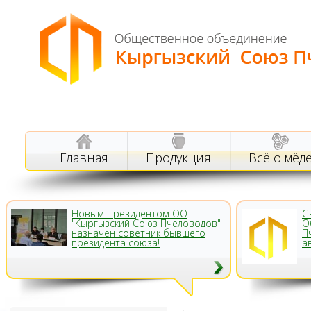
Главная
Продукция
Всё о мёд
Новым Президентом ОО
С
"Кыргызский Союз Пчеловодов"
О
назначен советник бывшего
П
президента союза!
а