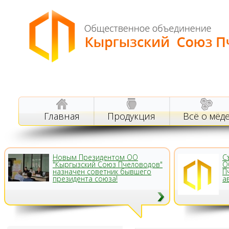
Главная
Продукция
Всё о мёд
Новым Президентом ОО
С
"Кыргызский Союз Пчеловодов"
О
назначен советник бывшего
П
президента союза!
а