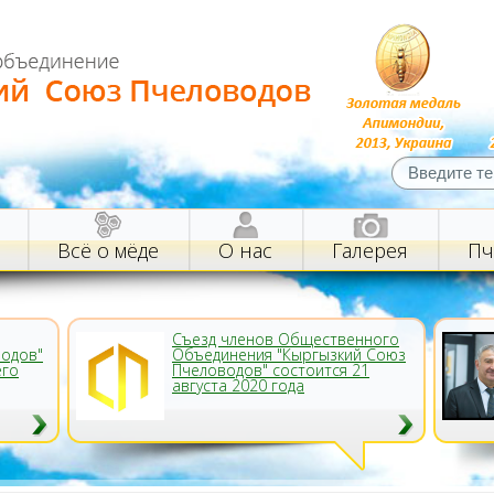
Всё о мёде
О нас
Галерея
Пч
Съезд членов Общественного
водов"
Объединения "Кыргызкий Союз
его
Пчеловодов" состоится 21
августа 2020 года