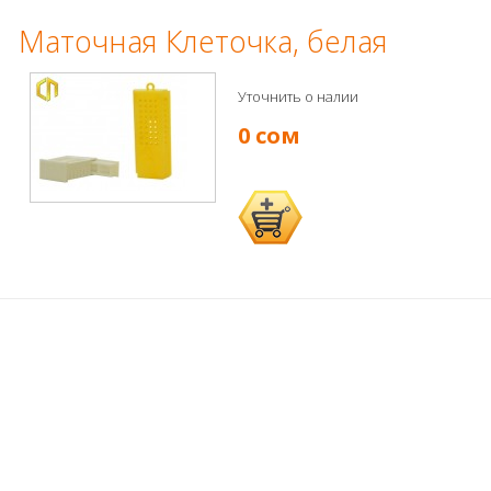
Маточная Клеточка, белая
Уточнить о налии
0 сом