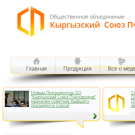
Главная
Продукция
Всё о мёд
Новым Президентом ОО
С
"Кыргызский Союз Пчеловодов"
О
назначен советник бывшего
П
президента союза!
а