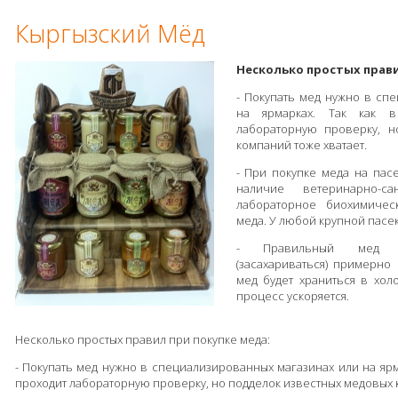
Кыргызский Мёд
Несколько простых прави
- Покупать мед нужно в сп
на ярмарках. Так как 
лабораторную проверку, н
компаний тоже хватает.
- При покупке меда на пас
наличие ветеринарно-са
лабораторное биохимичес
меда. У любой крупной пасек
- Правильный мед нач
(засахариваться) примерно
мед будет храниться в холо
процесс ускоряется.
Несколько простых правил при покупке меда:
- Покупать мед нужно в специализированных магазинах или на ярма
проходит лабораторную проверку, но подделок известных медовых к