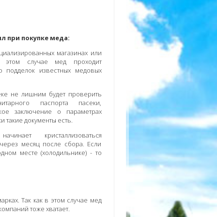
л при покупке меда:
ециализированных магазинах или
в этом случае мед проходит
о подделок известных медовых
еке не лишним будет проверить
нитарного паспорта пасеки,
кое заключение о параметрах
и такие документы есть.
инает кристаллизоваться
 через месяц после сбора. Если
дном месте (холодильнике) - то
рках. Так как в этом случае мед
омпаний тоже хватает.