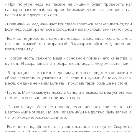
- При покупке меда на пасеке не лишним будет проверить на
паспорта пасеки, лабораторное биохимическое заключение о па
пасеки такие документы есть.
- Правильный мед начинает кристаллизоваться (засахариваться) пр
Если мед будет храниться в холодном месте (холодильнике) - то проц
- Если вы не уверены в качестве товара, то закупаться желательно 
он еще жидкий и прозрачный. Засахарившийся мед могут доп
крахмалом и т.д.
- Прозрачность свежего меда - основной признак его качества. 
мутнеть. И сохранившаяся прозрачность меда в жидком состоянии - 
- В принципе, сохраниться до зимы, весны в жидком состоянии м
сбора герметично упаковали. Но если вы купили баночку такого 
месяц он даже не начал мутнеть... покупать такой больше не стоит.
- Густота. Можно макнуть ложку в банку и стекающий мед успеть нак
стекает, то успевает образовывать горку.
- Запах и вкус. Дело не простое, если человек совсем не раз
цветочными нотками. Ну, или как минимум не должно быть запаха и
чего-то кондитерско-конфетного.
- Если что-то подобное есть - лучше отказаться от покупки. Скорее
(крахмальной патокой), или пчелы докармливались им на пасеке.