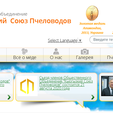
Select Language
▼
Всё о мёде
О нас
Галерея
Пч
Съезд членов Общественного
водов"
Объединения "Кыргызкий Союз
его
Пчеловодов" состоится 21
августа 2020 года