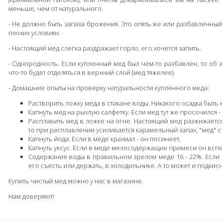
меньше, чем от натурального.
- Не должно быть запаха брожения. Это опять же или разбавленный
плохих условиях.
- Настоящий мед слегка раздражает горло, его хочется запить.
- Однородность. Если купленный мед был чем-то разбавлен, то об э
что-то будет отделяться в верхний слой (мед тяжелее).
- Домашние опыты на проверку натуральности купленного меда:
Растворить ложку меда в стакане воды. Никакого осадка быть 
Капнуть мед на рыхлую салфетку. Если мед тут же просочился 
Расплавить мед в ложке на огне. Настоящий мед разжижается
то при расплавлении усиливается карамельный запах, "мед" ст
Капнуть йода. Если в меде крахмал - он посинеет.
Капнуть уксус. Если в меде мелосодержащие примеси он вспе
Содержание воды в правильном зрелом меде 16 - 22%. Если
его съесть или держать, в холодильнике. А то может и подкисн
Купить чистый мед можно у нас в магазине.
Нам доверяют!