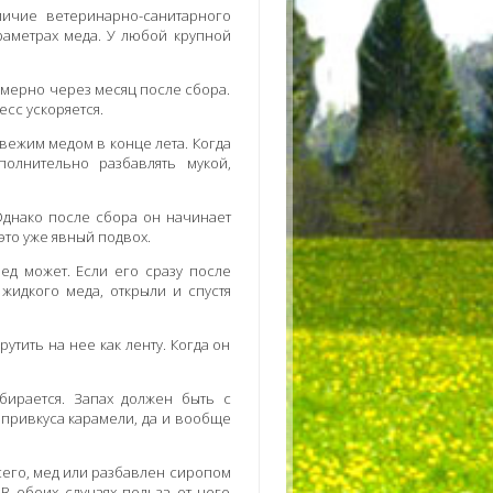
личие ветеринарно-санитарного
раметрах меда. У любой крупной
имерно через месяц после сбора.
есс ускоряется.
свежим медом в конце лета. Когда
олнительно разбавлять мукой,
Однако после сбора он начинает
это уже явный подвох.
ед может. Если его сразу после
жидкого меда, открыли и спустя
рутить на нее как ленту. Когда он
бирается. Запах должен быть с
 привкуса карамели, да и вообще
 всего, мед или разбавлен сиропом
 В обоих случаях польза от него