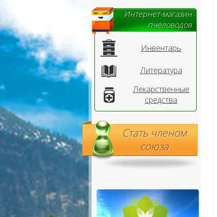
Интернет-магазин
пчеловодов
Инвентарь
Литература
Лекарственные
средства
Стать членом
союза