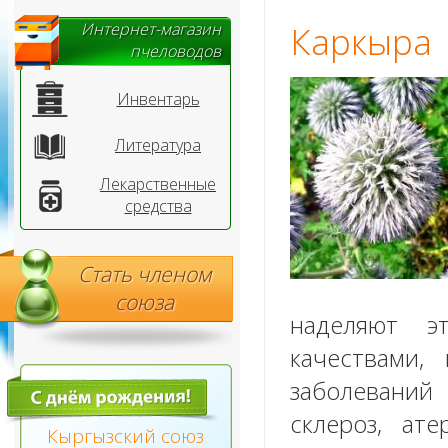
Интернет-магазин
Каркыра
пчеловодов
Инвентарь
Литература
Лекарственные
средства
Стать членом
союза
наделяют э
качествами,
заболеваний 
склероз, ат
Кыргызский союз