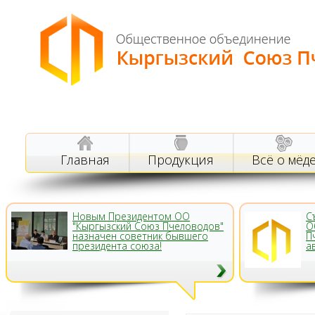
Главная
Продукция
Всё о мёд
Новым Президентом ОО
С
"Кыргызский Союз Пчеловодов"
О
назначен советник бывшего
П
президента союза!
а