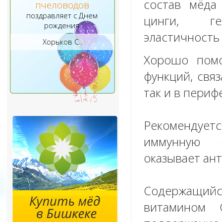
состав мёда
пчеловодов
поздравляет с Днем
цинги, гел
рождения
эластичность 
Хорьков С..
Хорошо помо
функций, свя
так и в пери
Рекомендуетс
иммунную с
оказывает ан
Содержащийс
витамином 