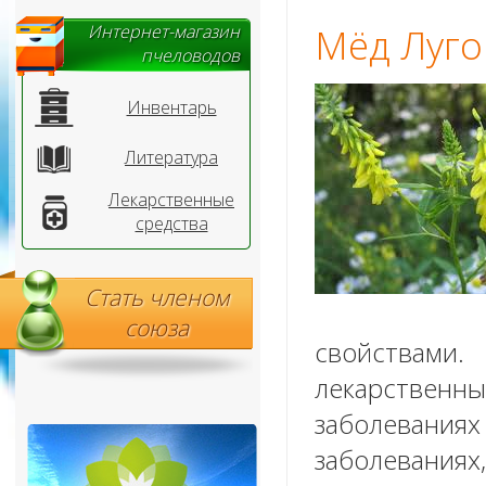
Интернет-магазин
Мёд Луго
пчеловодов
Инвентарь
Литература
Лекарственные
средства
Стать членом
союза
свойствами.
лекарствен
заболеван
заболеваниях,