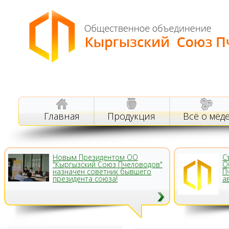
Главная
Продукция
Всё о мёд
Новым Президентом ОО
С
"Кыргызский Союз Пчеловодов"
О
назначен советник бывшего
П
президента союза!
а