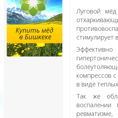
Луговой мёд
отхаркив
противовоспа
стимулирует 
Эффективно 
гипертонич
болеутоляюще
компрессов с 
в виде теплых
Так же обл
воспалении 
ревматизме,