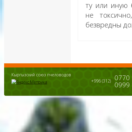
ту или иную 
не токсично
безвредны до
Кыргызский союз пчеловодов
0770
+996 (312)
0999