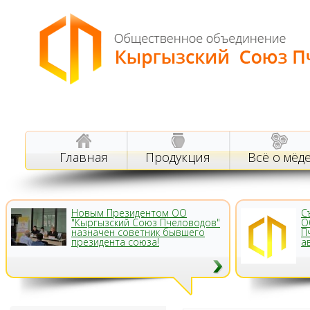
Главная
Продукция
Всё о мёд
Новым Президентом ОО
С
"Кыргызский Союз Пчеловодов"
О
назначен советник бывшего
П
президента союза!
а