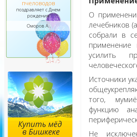
Применени
пчеловодов
поздравляет с Днем
О применени
рождения
лечебников (а
Оморов А..
собрали в с
применение 
усилить п
человеческог
Источники ук
общеукрепляю
того, муми
функцию ан
периферическ
Не исключе