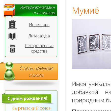
Интернет-магазин
Мумиё
пчеловодов
Инвентарь
Литература
Лекарственные
средства
Стать членом
союза
Имея уникаль
добавкой н
природным б
Кыргызский союз