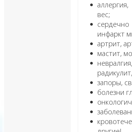
аллергия,
вес;
сердечно
инфаркт м
артрит, ар
мастит, м
невралги
радикулит
запоры, св
болезни гл
онкологич
заболеван
кровотече
другие!