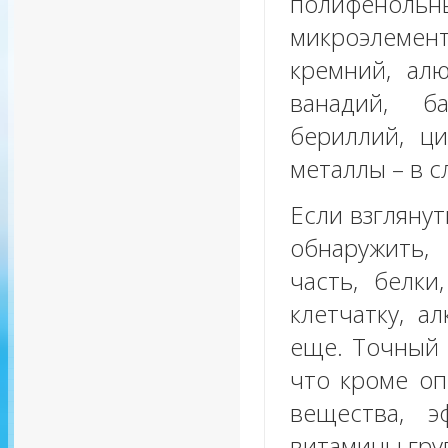
полифенольных
микроэлемен
кремний, алю
ванадий, б
бериллий, ци
металлы – в с
Если взглянут
обнаружить,
часть, белки
клетчатку, а
еще. Точный 
что кроме оп
вещества, э
витамины гру