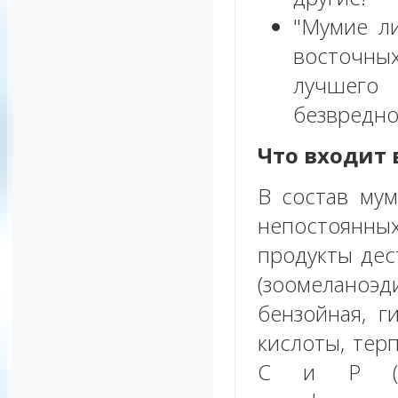
"Мумие ли
восточны
лучшего 
безвредно
Что входит 
В состав мум
непостоянных
продукты дес
(зоомеланоэ
бензойная, г
кислоты, тер
C и Р (би